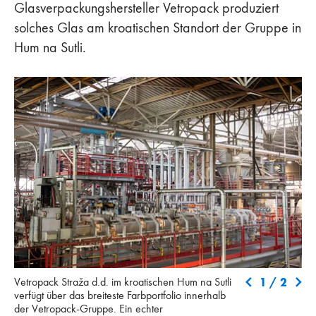
Glasverpackungshersteller Vetropack produziert
solches Glas am kroatischen Standort der Gruppe in
Hum na Sutli.
Vetropack Straža d.d. im kroatischen Hum na Sutli verfügt über
Far
1
/
2
Vetropack Straža d.d. im kroatischen Hum na Sutli
das breiteste Farbportfolio innerhalb der Vetropack-Gruppe. Ein
mi
verfügt über das breiteste Farbportfolio innerhalb
echter Innovationstreiber ist die Feederfärbung (roter Kreis).
der Vetropack-Gruppe. Ein echter