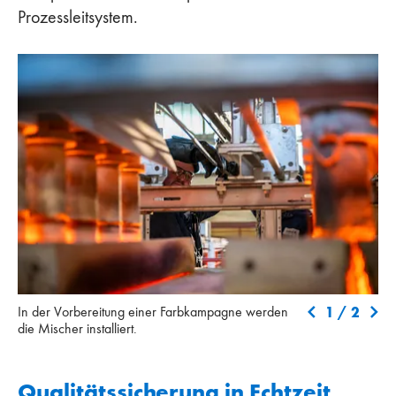
Prozessleitsystem.
In der Vorbereitung einer Farbkampagne werden die Mischer
Die
1
/
2
In der Vorbereitung einer Farbkampagne werden
installiert.
Vet
die Mischer installiert.
Sch
Qualitätssicherung in Echtzeit