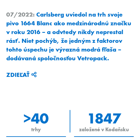
07/2022:
Carlsberg uviedol na trh svoje
pivo 1664 Blanc ako medzinárodnú značku
v roku 2016 – a odvtedy nikdy neprestal
rásť. Niet pochýb, že jedným z faktorov
tohto úspechu je výrazná modrá fľaša –
dodávaná spoločnosťou Vetropack.
ZDIEĽAŤ
>40
1847
trhy
založené v Kodaňsku