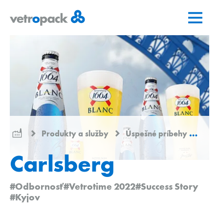
Prejsť
Prejsť
Prejsť
na
na
na
domovskú
obsah
kontakt
stránku
Produkty a služby
Úspešné príbehy
Car
Carlsberg
#Odbornosť
#Vetrotime 2022
#Success Story
#Kyjov