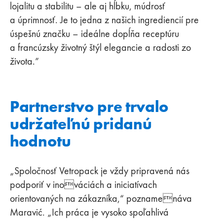
lojalitu a stabilitu – ale aj hĺbku, múdrosť
a úprimnosť. Je to jedna z našich ingrediencií pre
úspešnú značku – ideálne dopĺňa receptúru
a francúzsky životný štýl elegancie a radosti zo
života.”
Partnerstvo pre trvalo
udržateľnú pridanú
hodnotu
„Spoločnosť Vetropack je vždy pripravená nás
podporiť v inováciách a iniciatívach
orientovaných na zákazníka,“ poznamenáva
Maravić. „Ich práca je vysoko spoľahlivá