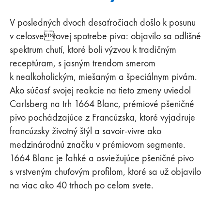
V posledných dvoch desaťročiach došlo k posunu
v celosvetovej spotrebe piva: objavilo sa odlišné
spektrum chutí, ktoré boli výzvou k tradičným
receptúram, s jasným trendom smerom
k nealkoholickým, miešaným a špeciálnym pivám.
Ako súčasť svojej reakcie na tieto zmeny uviedol
Carlsberg na trh 1664 Blanc, prémiové pšeničné
pivo pochádzajúce z Francúzska, ktoré vyjadruje
francúzsky životný štýl a savoir-vivre ako
medzinárodnú značku v prémiovom segmente.
1664 Blanc je ľahké a osviežujúce pšeničné pivo
s vrstveným chuťovým profilom, ktoré sa už objavilo
na viac ako 40 trhoch po celom svete.