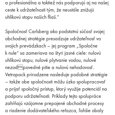
a profesionálna a taktiež nás podporujú aj na našej
ceste k udržateľnosti tým, že neustále znižujú
uhlíkovú stopu našich fliaš.”
Spoločnosť Carlsberg ako podstatnú súčasť svojej
obchodnej stratégie presadzuje udržateľnosť vo
svojich prevádzkach – jej program „Spoločne
k nule“ sa zameriava na štyri jasné ciele: nulovú
uhlíkovú stopu, nulové plytvanie vodou, nulové
nezodpovedné pitie a nulovú nehodovosť.
Vetropack prirodzene nasleduje podobné stratégie
– takže obe spoločnosti môžu úzko spolupracovať
a prijať spoločný prístup, ktorý využije potenciál na
podporu udržateľnosti. Príklady tejto spolupráce
zahŕňajú vzájomne prepojené obchodné procesy
a riadenie dodávateľského reťazca, ľahšie obaly