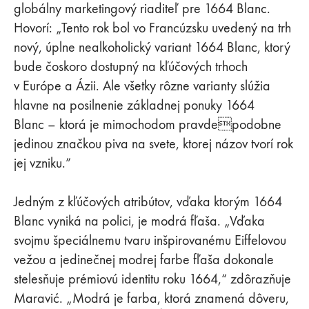
globálny marketingový riaditeľ pre 1664 Blanc.
Hovorí: „Tento rok bol vo Francúzsku uvedený na trh
nový, úplne nealkoholický variant 1664 Blanc, ktorý
bude čoskoro dostupný na kľúčových trhoch
v Európe a Ázii. Ale všetky rôzne varianty slúžia
hlavne na posilnenie základnej ponuky 1664
Blanc – ktorá je mimochodom pravdepodobne
jedinou značkou piva na svete, ktorej názov tvorí rok
jej vzniku.”
Jedným z kľúčových atribútov, vďaka ktorým 1664
Blanc vyniká na polici, je modrá fľaša. „Vďaka
svojmu špeciálnemu tvaru inšpirovanému Eiffelovou
vežou a jedinečnej modrej farbe fľaša dokonale
stelesňuje prémiovú identitu roku 1664,“ zdôrazňuje
Maravić. „Modrá je farba, ktorá znamená dôveru,