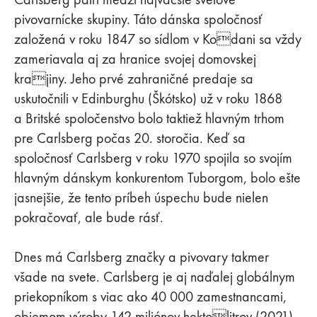
pivovarnícke skupiny. Táto dánska spoločnosť
založená v roku 1847 so sídlom v Kodani sa vždy
zameriavala aj za hranice svojej domovskej
krajiny. Jeho prvé zahraničné predaje sa
uskutočnili v Edinburghu (Škótsko) už v roku 1868
a Britské spoločenstvo bolo taktiež hlavným trhom
pre Carlsberg počas 20. storočia. Keď sa
spoločnosť Carlsberg v roku 1970 spojila so svojím
hlavným dánskym konkurentom Tuborgom, bolo ešte
jasnejšie, že tento príbeh úspechu bude nielen
pokračovať, ale bude rásť.
Dnes má Carlsberg značky a pivovary takmer
všade na svete. Carlsberg je aj naďalej globálnym
priekopníkom s viac ako 40 000 zamestnancami,
objemom výroby 142 miliónov hektolitrov (2021)