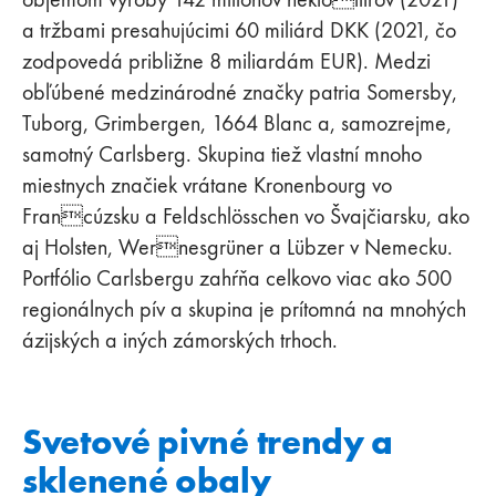
a tržbami presahujúcimi 60 miliárd DKK (2021, čo
zodpovedá približne 8 miliardám EUR). Medzi
obľúbené medzinárodné značky patria Somersby,
Tuborg, Grimbergen, 1664 Blanc a, samozrejme,
samotný Carlsberg. Skupina tiež vlastní mnoho
miestnych značiek vrátane Kronenbourg vo
Francúzsku a Feldschlösschen vo Švajčiarsku, ako
aj Holsten, Wernesgrüner a Lübzer v Nemecku.
Portfólio Carlsbergu zahŕňa celkovo viac ako 500
regionálnych pív a skupina je prítomná na mnohých
ázijských a iných zámorských trhoch.
Svetové pivné trendy a
sklenené obaly