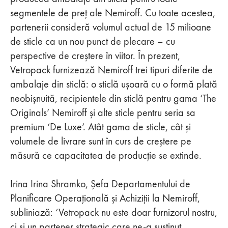
segmentele de preţ ale Nemiroff. Cu toate acestea,
partenerii consideră volumul actual de 15 milioane
de sticle ca un nou punct de plecare – cu
perspective de creștere în viitor. În prezent,
Vetropack furnizează Nemiroff trei tipuri diferite de
ambalaje din sticlă: o sticlă ușoară cu o formă plată
neobișnuită, recipientele din sticlă pentru gama ‘The
Originals’ Nemiroff și alte sticle pentru seria sa
premium ‘De Luxe’. Atât gama de sticle, cât și
volumele de livrare sunt în curs de creștere pe
măsură ce capacitatea de producţie se extinde.
Irina Irina Shramko, Șefa Departamentului de
Planificare Operaţională și Achiziţii la Nemiroff,
subliniază: ‘Vetropack nu este doar furnizorul nostru,
ci și un partener strategic care ne-a susţinut