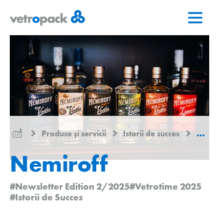
Mergeți
Salt
Salt
la
la
la
pagina
conținut
contact
de
pornire
Produse și servicii
Istorii de succes
Nemir
Nemiroff
#Newsletter Edition 2/2025
#Vetrotime 2025
#Istorii de Succes