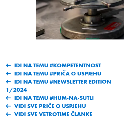
IDI NA TEMU #KOMPETENTNOST
IDI NA TEMU #PRIČA O USPJEHU
IDI NA TEMU #NEWSLETTER EDITION
1/2024
IDI NA TEMU #HUM-NA-SUTLI
VIDI SVE PRIČE O USPJEHU
VIDI SVE VETROTIME ČLANKE