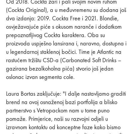
Od 2018. Cockta žari i pali svojim novim ruhom
(Cockta Original), a u međuvremenu su dodana još
dva izdanja: 2019. Cockta Free i 2021. Blondie,
osvježavajuće piće s okusom naranče i dodatkom
prepoznatljivog Cockta karaktera. Oba su
proizvoda uspješno lansirana i, naravno, dostupna i
u legendarnoj staklenoj bočici. Time je Atlantic na
rastućem tržištu CSD-a (Carbonated Soft Drinks –
gazirana bezalkoholna pića) stvorio još jedan
oslonac izvan segmenta cole.
Laura Bortas zaključuje: "I dalje nastavljamo graditi
brend na ovoj osnaženoj bazi portfolija a blisko
partnerstvo s Vetropackom nam u tome puno
pomaže. Primjerice, naši su razvojni odjeli u
izravnom kontaktu od konceptne faze kako bismo