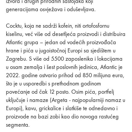
izvora i drugih prirodnih sastojaka koji
generacijama osvježava i oduševljava.
Cocktu, koja ne sadrži kofein, niti ortofosfornu
kiselinu, već više od desetljeća proizvodi i distribuira
Atlantic grupa – jedan od vodećih proizvođača
hrane i pića u jugoistočnoj Europi sa sjedištem u
Zagrebu. S više od 5500 zaposlenika i lokacijama
u osam zemalja i šest poslovnih jedinica, Atlantic je
2022. godine ostvario prihod od 850 milijuna eura,
što je u usporedbi s prethodnom godinom
povećanje od čak 12 posto. Osim pića, portfelj
uključuje i namaze (Argeta - najpopularniji namaz u
Europi), kavu, grickalice i slatkiše te odnedavno i
proizvode na bazi zobi kao dio novoga rastućeg
segmenta.