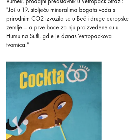
Vurnek, prodajni predstavnik u Vetropack Straži:
"Još u 19. stoljeću mineralima bogata voda s
prirodnim CO2 izvozila se u Beč i druge europske
zemlje – a prve boce za nju proizvedene su u
Humu na Sutli, gdje je danas Vetropackova
tvornica."