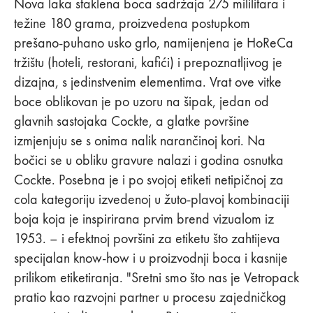
Nova laka staklena boca sadržaja 275 mililitara i
težine 180 grama, proizvedena postupkom
prešano-puhano usko grlo, namijenjena je HoReCa
tržištu (hoteli, restorani, kafići) i prepoznatljivog je
dizajna, s jedinstvenim elementima. Vrat ove vitke
boce oblikovan je po uzoru na šipak, jedan od
glavnih sastojaka Cockte, a glatke površine
izmjenjuju se s onima nalik narančinoj kori. Na
bočici se u obliku gravure nalazi i godina osnutka
Cockte. Posebna je i po svojoj etiketi netipičnoj za
cola kategoriju izvedenoj u žuto-plavoj kombinaciji
boja koja je inspirirana prvim brend vizualom iz
1953. – i efektnoj površini za etiketu što zahtijeva
specijalan know-how i u proizvodnji boca i kasnije
prilikom etiketiranja. "Sretni smo što nas je Vetropack
pratio kao razvojni partner u procesu zajedničkog