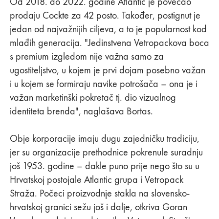
Od 2018. do 2022. godine Atlantic je povećao
prodaju Cockte za 42 posto. Također, postignut je
jedan od najvažnijih ciljeva, a to je popularnost kod
mlađih generacija. "Jedinstvena Vetropackova boca
s premium izgledom nije važna samo za
ugostiteljstvo, u kojem je prvi dojam posebno važan
i u kojem se formiraju navike potrošača – ona je i
važan marketinški pokretač tj. dio vizualnog
identiteta brenda", naglašava Bortas.
Obje korporacije imaju dugu zajedničku tradiciju,
jer su organizacije prethodnice pokrenule suradnju
još 1953. godine – dakle puno prije nego što su u
Hrvatskoj postojale Atlantic grupa i Vetropack
Straža. Počeci proizvodnje stakla na slovensko-
hrvatskoj granici sežu još i dalje, otkriva Goran