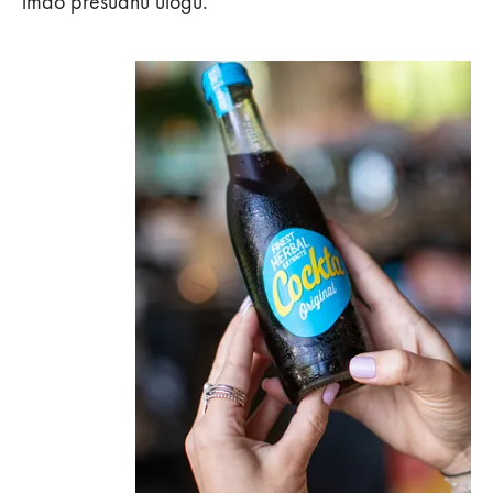
imao presudnu ulogu."