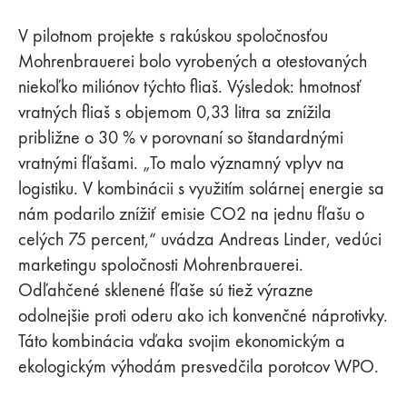
V pilotnom projekte s rakúskou spoločnosťou
Mohrenbrauerei bolo vyrobených a otestovaných
niekoľko miliónov týchto fliaš. Výsledok: hmotnosť
vratných fliaš s objemom 0,33 litra sa znížila
približne o 30 % v porovnaní so štandardnými
vratnými fľašami. „To malo významný vplyv na
logistiku. V kombinácii s využitím solárnej energie sa
nám podarilo znížiť emisie CO2 na jednu fľašu o
celých 75 percent,“ uvádza Andreas Linder, vedúci
marketingu spoločnosti Mohrenbrauerei.
Odľahčené sklenené fľaše sú tiež výrazne
odolnejšie proti oderu ako ich konvenčné náprotivky.
Táto kombinácia vďaka svojim ekonomickým a
ekologickým výhodám presvedčila porotcov WPO.