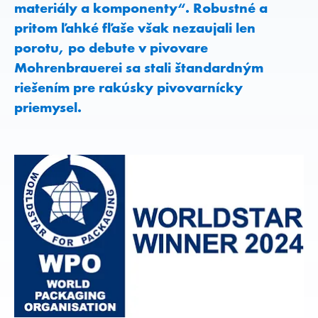
materiály a komponenty“. Robustné a
pritom ľahké fľaše však nezaujali len
porotu, po debute v pivovare
Mohrenbrauerei sa stali štandardným
riešením pre rakúsky pivovarnícky
priemysel.