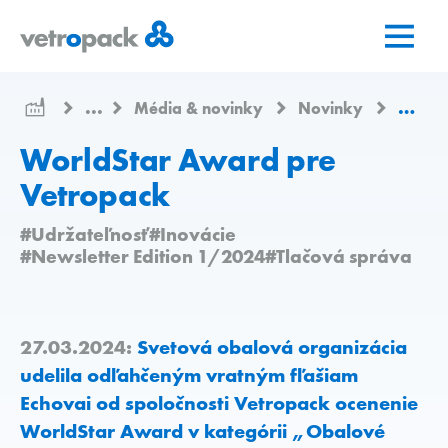
Prejsť
Prejsť
Prejsť
na
na
na
domovskú
obsah
kontakt
stránku
...
Média & novinky
Novinky
World
WorldStar Award pre
Vetropack
#Udržateľnosť
#Inovácie
#Newsletter Edition 1/2024
#Tlačová správa
27.03.2024:
Svetová obalová organizácia
udelila odľahčeným vratným fľašiam
Echovai od spoločnosti Vetropack ocenenie
WorldStar Award v kategórii „Obalové