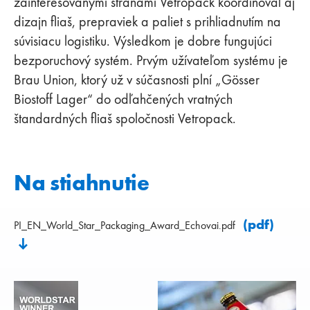
zainteresovanými stranami Vetropack koordinoval aj
dizajn fliaš, prepraviek a paliet s prihliadnutím na
súvisiacu logistiku. Výsledkom je dobre fungujúci
bezporuchový systém. Prvým užívateľom systému je
Brau Union, ktorý už v súčasnosti plní „Gösser
Biostoff Lager“ do odľahčených vratných
štandardných fliaš spoločnosti Vetropack.
Na stiahnutie
(pdf)
PI_EN_World_Star_Packaging_Award_Echovai.pdf