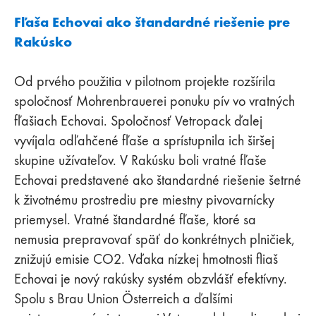
Fľaša Echovai ako štandardné riešenie pre
Rakúsko
Od prvého použitia v pilotnom projekte rozšírila
spoločnosť Mohrenbrauerei ponuku pív vo vratných
fľašiach Echovai. Spoločnosť Vetropack ďalej
vyvíjala odľahčené fľaše a sprístupnila ich širšej
skupine užívateľov. V Rakúsku boli vratné fľaše
Echovai predstavené ako štandardné riešenie šetrné
k životnému prostrediu pre miestny pivovarnícky
priemysel. Vratné štandardné fľaše, ktoré sa
nemusia prepravovať späť do konkrétnych plničiek,
znižujú emisie CO2. Vďaka nízkej hmotnosti fliaš
Echovai je nový rakúsky systém obzvlášť efektívny.
Spolu s Brau Union Österreich a ďalšími