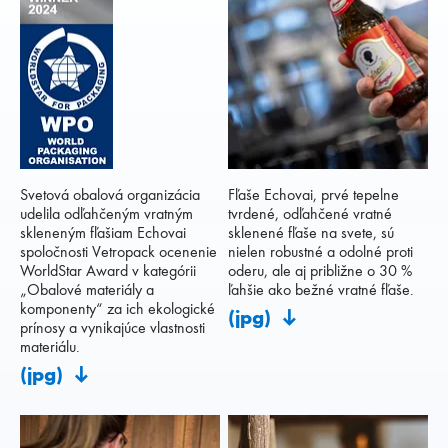
Svetová obalová organizácia
Fľaše Echovai, prvé tepelne
udelila odľahčeným vratným
tvrdené, odľahčené vratné
skleneným fľašiam Echovai
sklenené fľaše na svete, sú
spoločnosti Vetropack ocenenie
nielen robustné a odolné proti
WorldStar Award v kategórii
oderu, ale aj približne o 30 %
„Obalové materiály a
ľahšie ako bežné vratné fľaše.
komponenty“ za ich ekologické
(jpg)
prínosy a vynikajúce vlastnosti
materiálu.
(jpg)