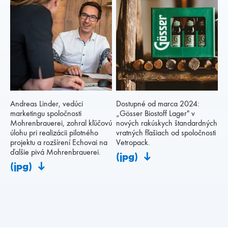
Andreas Linder, vedúci
Dostupné od marca 2024:
marketingu spoločnosti
„Gösser Biostoff Lager" v
Mohrenbrauerei, zohral kľúčovú
nových rakúskych štandardných
úlohu pri realizácii pilotného
vratných fľašiach od spoločnosti
projektu a rozšírení Echovai na
Vetropack.
ďalšie pivá Mohrenbrauerei.
(jpg)
(jpg)