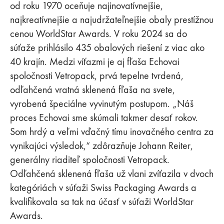
od roku 1970 oceňuje najinovatívnejšie,
najkreatívnejšie a najudržateľnejšie obaly prestížnou
cenou WorldStar Awards. V roku 2024 sa do
súťaže prihlásilo 435 obalových riešení z viac ako
40 krajín. Medzi víťazmi je aj fľaša Echovai
spoločnosti Vetropack, prvá tepelne tvrdená,
odľahčená vratná sklenená fľaša na svete,
vyrobená špeciálne vyvinutým postupom. „Náš
proces Echovai sme skúmali takmer desať rokov.
Som hrdý a veľmi vďačný tímu inovačného centra za
vynikajúci výsledok,“ zdôrazňuje Johann Reiter,
generálny riaditeľ spoločnosti Vetropack.
Odľahčená sklenená fľaša už vlani zvíťazila v dvoch
kategóriách v súťaži Swiss Packaging Awards a
kvalifikovala sa tak na účasť v súťaži WorldStar
Awards.