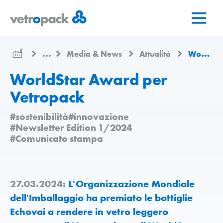
Vai
Vai
Vai
alla
al
al
pagina
contenuto
contatto
iniziale
...
Media & News
Attualità
WorldStar Award per Vetropack
WorldStar Award per
Vetropack
#sostenibilità
#innovazione
#Newsletter Edition 1/2024
#Comunicato stampa
27.03.2024:
L'Organizzazione Mondiale
dell'Imballaggio ha premiato le bottiglie
Echovai a rendere in vetro leggero