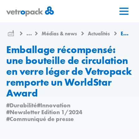
Aller
Aller
Aller
à
au
au
la
contenu
contact
page
...
Médias & news
Actualités
Emballage récompensé: une bouteille de circulation en verre léger de Vetropack remporte un WorldStar Award
d'accueil
Emballage récompensé:
une bouteille de circulation
en verre léger de Vetropack
remporte un WorldStar
Award
#Durabilité
#Innovation
#Newsletter Edition 1/2024
#Communiqué de presse