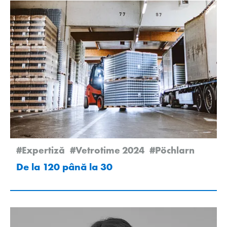
#Expertiză
#Vetrotime 2024
#Pöchlarn
De la 120 până la 30