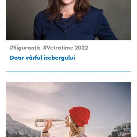
#Siguranță
#Vetrotime 2022
Doar vârful icebergului