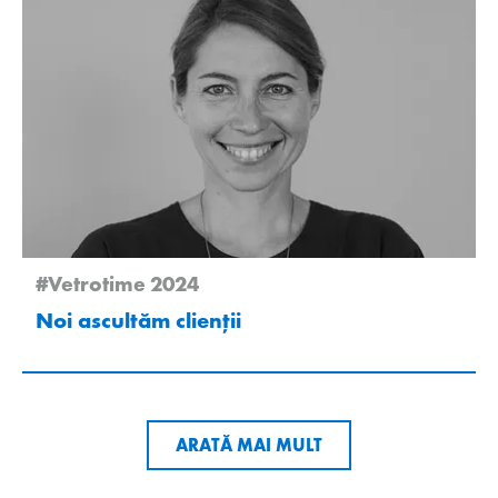
#Vetrotime 2024
Noi ascultăm clienții
ARATĂ MAI MULT