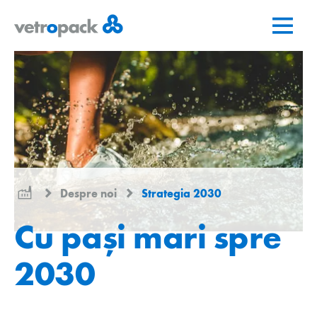
Mergeți
Salt
Salt
la
la
la
pagina
conținut
contact
de
pornire
Despre noi
Strategia 2030
Cu pași mari spre
2030