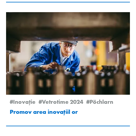
#Inovație
#Vetrotime 2024
#Pöchlarn
Promov area inovaţiil or