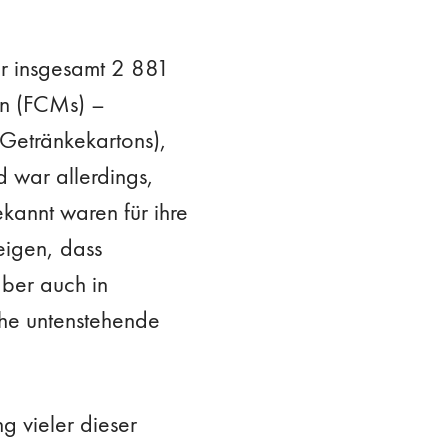
ar insgesamt 2 881
en (FCMs) –
 Getränkekartons),
 war allerdings,
kannt waren für ihre
eigen, dass
aber auch in
ehe untenstehende
g vieler dieser