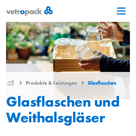
Zur
Zum
Zum
Startseite
Inhalt
Kontakt
springen
springen
Produkte & Leistungen
Glasflaschen
Glasflaschen und
Weithalsgläser