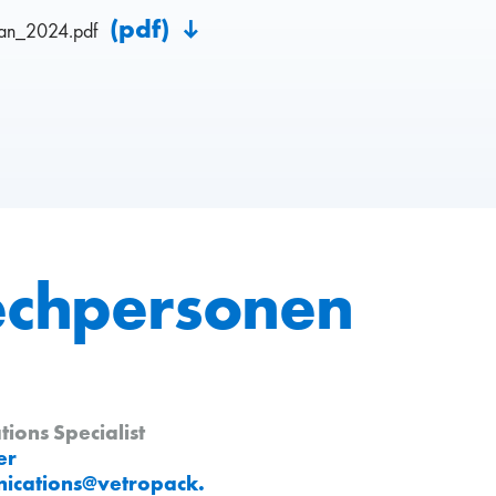
(pdf)
lan_2024.pdf
echpersonen
ons Specialist
er
ications
@
vetropack
.