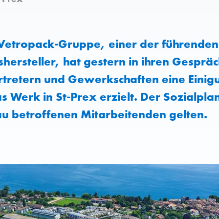
Vetropack-Gruppe, einer der führenden
ersteller, hat gestern in ihren Gespräc
tretern und Gewerkschaften eine Einigu
s Werk in St-Prex erzielt. Der Sozialplan
u betroffenen Mitarbeitenden gelten.