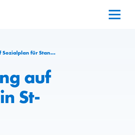
lan für Standort in St-Prex
ung auf
in St-