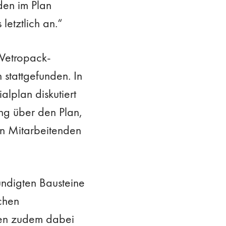
den im Plan
etztlich an.“
Vetropack-
stattgefunden. In
lplan diskutiert
ung über den Plan,
en Mitarbeitenden
ündigten Bausteine
chen
den zudem dabei