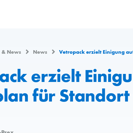
n & News
News
Vetropack erzielt Einigung auf Sozialp
ck erzielt Einig
lan für Standort 
-Prex