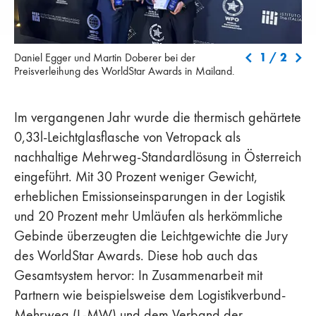
Daniel Egger und Martin Doberer bei der Preisverleihung des
Aus
1
/
2
Daniel Egger und Martin Doberer bei der
WorldStar Awards in Mailand.
dem
Preisverleihung des WorldStar Awards in Mailand.
Me
Im vergangenen Jahr wurde die thermisch gehärtete
0,33l-Leichtglasflasche von Vetropack als
nachhaltige Mehrweg-Standardlösung in Österreich
eingeführt. Mit 30 Prozent weniger Gewicht,
erheblichen Emissionseinsparungen in der Logistik
und 20 Prozent mehr Umläufen als herkömmliche
Gebinde überzeugten die Leichtgewichte die Jury
des WorldStar Awards. Diese hob auch das
Gesamtsystem hervor: In Zusammenarbeit mit
Partnern wie beispielsweise dem Logistikverbund-
Mehrweg (L-MW) und dem Verband der