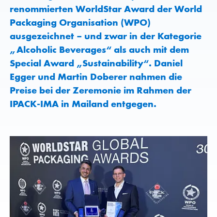
renommierten WorldStar Award der World
Packaging Organisation (WPO)
ausgezeichnet – und zwar in der Kategorie
„Alcoholic Beverages“ als auch mit dem
Special Award „Sustainability“. Daniel
Egger und Martin Doberer nahmen die
Preise bei der Zeremonie im Rahmen der
IPACK-IMA in Mailand entgegen.