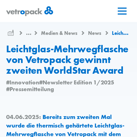
Zur
Zum
Zum
Startseite
Inhalt
Kontakt
springen
springen
...
Medien & News
News
Leichtglas-Mehrwegflasche von Vetropack gewinnt zweiten WorldStar Award
Leichtglas-Mehrwegflasche
von Vetropack gewinnt
zweiten WorldStar Award
#Innovation
#Newsletter Edition 1/2025
#Pressemitteilung
04.06.2025:
Bereits zum zweiten Mal
wurde die thermisch gehärtete Leichtglas-
Mehrwegflasche von Vetropack mit dem