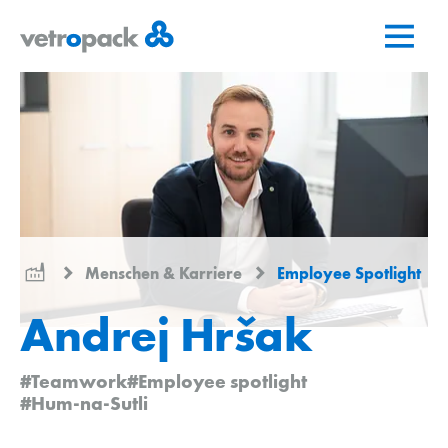
Zur
Zum
Zum
Startseite
Inhalt
Kontakt
springen
springen
Menschen & Karriere
Employee Spotlight
Andrej Hršak
#Teamwork
#Employee spotlight
#Hum-na-Sutli