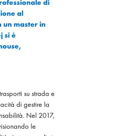
rofessionale di
ione al
 un master in
 si è
house,
asporti su strada e
cità di gestire la
nsabilità. Nel 2017,
visionando le