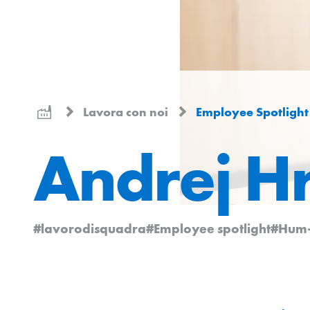
Lavora con noi
Employee Spotlight
Andrej H
#lavorodisquadra
#Employee spotlight
#Hum-