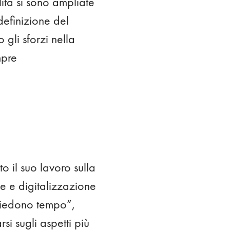
lità si sono ampliate
definizione del
 gli sforzi nella
mpre
 il suo lavoro sulla
ne e digitalizzazione
ichiedono tempo”,
si sugli aspetti più