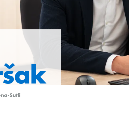
ršak
na-Sutli