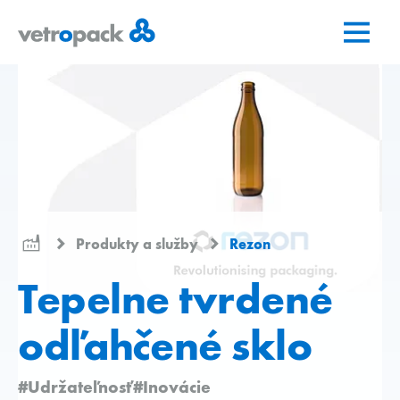
Prejsť
Prejsť
Prejsť
na
na
na
domovskú
obsah
kontakt
stránku
Produkty a služby
Rezon
Tepelne tvrdené
odľahčené sklo
#Udržateľnosť
#Inovácie