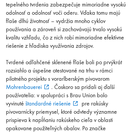
tepelného tvrdenia zabezpečuje mimoriadne vysokú
odolnosť a odolnosť voči oderu. Vďaka tomu majú
fľaše dlhú životnosť – vydržia mnoho cyklov
používania a zároveň si zachovávajú trvalo vysokú
kvalitu vzhľadu, čo z nich robí mimoriadne efektívne
riešenie z hľadiska využívania zdrojov.
Tvrdené odľahčené sklenené fľaše boli po prvýkrát
rozsiahlo a úspešne otestované na trhu v rámci
pilotného projektu s vorarlberským pivovarom
Mohrenbauerei
. Čoskoro sa pridali aj ďalší
používatelia: v spolupráci s Brau Union bolo
vyvinuté
štandardné riešenie
pre rakúsky
pivovarnícky priemysel, ktoré odvtedy významne
prispieva k napĺňaniu rakúskeho cieľa v oblasti
opakovane použiteľných obalov. Po značke