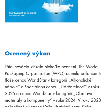
Ocenený výkon
Táto inovácia získala niekoľko ocenení. The World
Packaging Organisation (WPO) ocenila odľahčené
fľaše cenou WorldStar v kategórii „Alkoholické
nápoje“ a špeciálnou cenou „Udržateľnosť“ v roku
2025 a cenou WorldStar v kategórii „Obalové
materiály a komponenty“ v roku 2024. V roku 2023
odľahčené sklenené fľaše už získali cenu Swiss