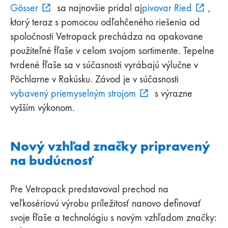
Gösser
sa najnovšie pridal aj
pivovar Ried
,
ktorý teraz s pomocou odľahčeného riešenia od
spoločnosti Vetropack prechádza na opakovane
použiteľné fľaše v celom svojom sortimente. Tepelne
tvrdené fľaše sa v súčasnosti vyrábajú výlučne v
Pöchlarne v Rakúsku. Závod je v súčasnosti
vybavený priemyselným strojom
s výrazne
vyšším výkonom.
Nový vzhľad značky pripravený
na budúcnosť
Pre Vetropack predstavoval prechod na
veľkosériovú výrobu príležitosť nanovo definovať
svoje fľaše a technológiu s novým vzhľadom značky: