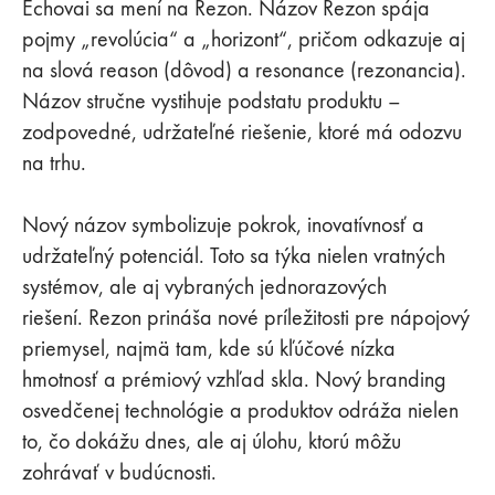
Echovai sa mení na Rezon. Názov Rezon spája
pojmy „revolúcia“ a „horizont“, pričom odkazuje aj
na slová reason (dôvod) a resonance (rezonancia).
Názov stručne vystihuje podstatu produktu –
zodpovedné, udržateľné riešenie, ktoré má odozvu
na trhu.
Nový názov symbolizuje pokrok, inovatívnosť a
udržateľný potenciál. Toto sa týka nielen vratných
systémov, ale aj vybraných jednorazových
riešení. Rezon prináša nové príležitosti pre nápojový
priemysel, najmä tam, kde sú kľúčové nízka
hmotnosť a prémiový vzhľad skla. Nový branding
osvedčenej technológie a produktov odráža nielen
to, čo dokážu dnes, ale aj úlohu, ktorú môžu
zohrávať v budúcnosti.