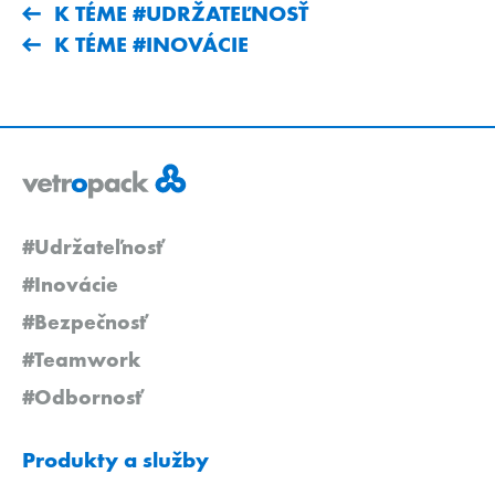
K TÉME #UDRŽATEĽNOSŤ
K TÉME #INOVÁCIE
#Udržateľnosť
#Inovácie
#Bezpečnosť
#Teamwork
#Odbornosť
Produkty a služby