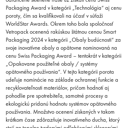
Packaging Award v kategórii „Technológia“ aj cenu
poroty, čím sa kvalifikovali na účasť v súťaži
WorldStar Awards. Okrem toho bola spoločnosť
Vetropack ocenená rakúskou štátnou cenou Smart
Packaging 2024 v kategórii „Obaly budúcnosti“ za
svoje inovatívne obaly a opätovne nominovaná na
cenu Swiss Packaging Award – tentokrát v kategórii
„Opakovane použiteľné obaly / systémy
opätovného používania“. V tejto kategórii porota
udeľuje nominácie na základe ochrannej funkcie a
recyklovateľnosti materiálov, pričom hodnotí aj
pohodlie pre spotrebiteľa, samotné procesy a
ekologickú pridanú hodnotu systémov opätovného
používania. Množstvo ocenení získaných v takom
krátkom čase zdôrazňuje inovatívneho ducha, ktorý
stojí za tepelne tvrdenými odľahčenými sklenenými