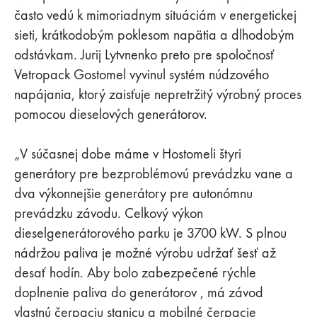
často vedú k mimoriadnym situáciám v energetickej
sieti, krátkodobým poklesom napätia a dlhodobým
odstávkam. Jurij Lytvnenko preto pre spoločnosť
Vetropack Gostomel vyvinul systém núdzového
napájania, ktorý zaisťuje nepretržitý výrobný proces
pomocou dieselových generátorov.
„V súčasnej dobe máme v Hostomeli štyri
generátory pre bezproblémovú prevádzku vane a
dva výkonnejšie generátory pre autonómnu
prevádzku závodu. Celkový výkon
dieselgenerátorového parku je 3700 kW. S plnou
nádržou paliva je možné výrobu udržať šesť až
desať hodín. Aby bolo zabezpečené rýchle
doplnenie paliva do generátorov , má závod
vlastnú čerpaciu stanicu a mobilné čerpacie