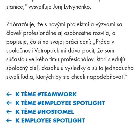
stanice," vysvetľuje Jurij Lytvynenko.
Zdôrazňuje, že s novými projektmi a výzvami sa
človek profesionálne aj osobnostne rozvíja, a
popisuje, čo si na svojej práci cení: „Práca v
spoločnosti Vetropack mi dáva pocit, že som
súčasťou veľkého tímu profesionálov, ktorí sledujú
spoločný cieľ, dosahujú výsledky a sú to jednoducho
skvelí ľudia, ktorých by ste chceli napodobňovať.“
K TÉME #TEAMWORK
K TÉME #EMPLOYEE SPOTLIGHT
K TÉME #HOSTOMEL
K EMPLOYEE SPOTLIGHT