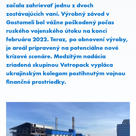
začala zahrievať jednu z dvoch
zostávajúcich vaní. Výrobný závod v
Gostomeli bol vážne poškodený počas
ruského vojenského útoku na konci
februára 2022. Teraz, po obnovení výroby,
je areál pripravený na potenciálne nové
krízové scenáre. Medzitým nadácia
zriadená skupinou Vetropack vypláca
ukrajinským kolegom postihnutým vojnou
finančné prostriedky.