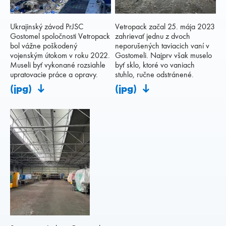
Ukrajinský závod PrJSC
Vetropack začal 25. mája 2023
Gostomel spoločnosti Vetropack
zahrievať jednu z dvoch
bol vážne poškodený
neporušených taviacich vaní v
vojenským útokom v roku 2022.
Gostomeli. Najprv však muselo
Museli byť vykonané rozsiahle
byť sklo, ktoré vo vaniach
upratovacie práce a opravy.
stuhlo, ručne odstránené.
(jpg)
(jpg)