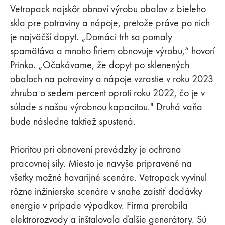
Vetropack najskôr obnoví výrobu obalov z bieleho
skla pre potraviny a nápoje, pretože práve po nich
je najväčší dopyt. „Domáci trh sa pomaly
spamätáva a mnoho firiem obnovuje výrobu,“ hovorí
Prinko. „Očakávame, že dopyt po sklenených
obaloch na potraviny a nápoje vzrastie v roku 2023
zhruba o sedem percent oproti roku 2022, čo je v
súlade s našou výrobnou kapacitou." Druhá vaňa
bude následne taktiež spustená.
Prioritou pri obnovení prevádzky je ochrana
pracovnej sily. Miesto je navyše pripravené na
všetky možné havarijné scenáre. Vetropack vyvinul
rôzne inžinierske scenáre v snahe zaistiť dodávky
energie v prípade výpadkov. Firma prerobila
elektrorozvody a inštalovala ďalšie generátory. Sú