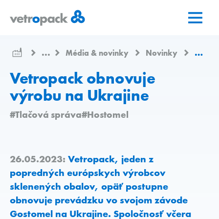
Prejsť
Prejsť
Prejsť
na
na
na
domovskú
obsah
kontakt
stránku
...
Média & novinky
Novinky
Vetrop
Vetropack obnovuje
výrobu na Ukrajine
#Tlačová správa
#Hostomel
26.05.2023:
Vetropack, jeden z
popredných európskych výrobcov
sklenených obalov, opäť postupne
obnovuje prevádzku vo svojom závode
Gostomel na Ukrajine. Spoločnosť včera