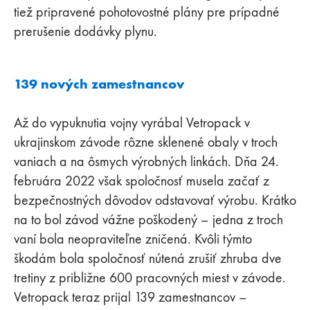
tiež pripravené pohotovostné plány pre prípadné
prerušenie dodávky plynu.
139 nových zamestnancov
Až do vypuknutia vojny vyrábal Vetropack v
ukrajinskom závode rôzne sklenené obaly v troch
vaniach a na ôsmych výrobných linkách. Dňa 24.
februára 2022 však spoločnosť musela začať z
bezpečnostných dôvodov odstavovať výrobu. Krátko
na to bol závod vážne poškodený – jedna z troch
vaní bola neopraviteľne zničená. Kvôli týmto
škodám bola spoločnosť nútená zrušiť zhruba dve
tretiny z približne 600 pracovných miest v závode.
Vetropack teraz prijal 139 zamestnancov –