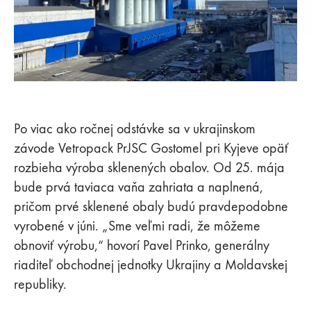
Po viac ako ročnej odstávke sa v ukrajinskom
závode Vetropack PrJSC Gostomel pri Kyjeve opäť
rozbieha výroba sklenených obalov. Od 25. mája
bude prvá taviaca vaňa zahriata a naplnená,
pričom prvé sklenené obaly budú pravdepodobne
vyrobené v júni. „Sme veľmi radi, že môžeme
obnoviť výrobu,“ hovorí Pavel Prinko, generálny
riaditeľ obchodnej jednotky Ukrajiny a Moldavskej
republiky.