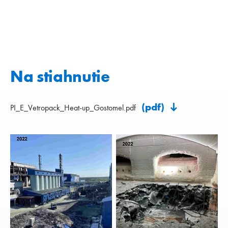
Na stiahnutie
(pdf)
PI_E_Vetropack_Heat-up_Gostomel.pdf