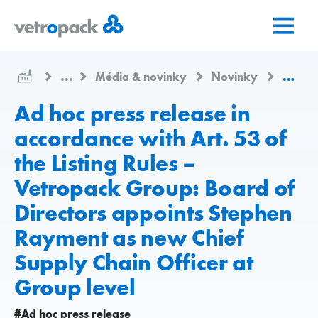
Prejsť
Prejsť
Prejsť
na
na
na
domovskú
obsah
kontakt
stránku
...
Média & novinky
Novinky
Ad hoc
Ad hoc press release in
accordance with Art. 53 of
the Listing Rules –
Vetropack Group: Board of
Directors appoints Stephen
Rayment as new Chief
Supply Chain Officer at
Group level
#Ad hoc press release