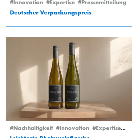
#Innovation
#Expertise
#Pressemitteilung
Deutscher Verpackungspreis
#Nachhaltigkeit
#Innovation
#Expertise
#Pre