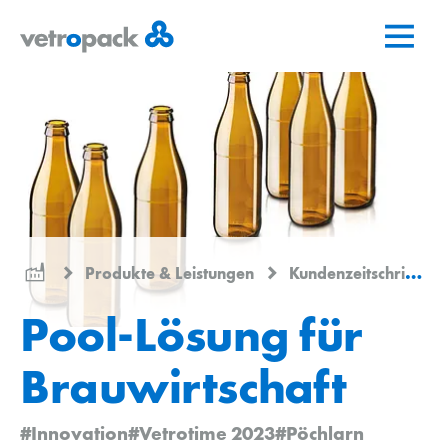
Zur
Zum
Zum
Startseite
Inhalt
Kontakt
springen
springen
Produkte & Leistungen
Kundenzeitschrift
Pool-Lösung für
Brauwirtschaft
#Innovation
#Vetrotime 2023
#Pöchlarn