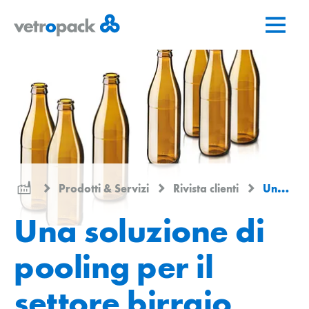
Vai
Vai
Vai
alla
al
al
pagina
contenuto
contatto
iniziale
Prodotti & Servizi
Rivista clienti
Una soluzione di pooling per il settore birraio
Una soluzione di
pooling per il
settore birraio