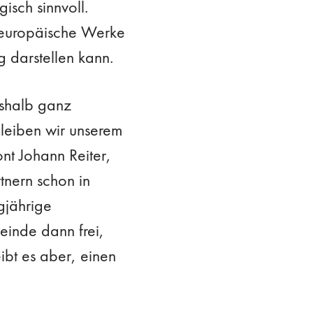
isch sinnvoll.
e europäische Werke
g darstellen kann.
eshalb ganz
 bleiben wir unserem
nt Johann Reiter,
nern schon in
gjährige
einde dann frei,
bt es aber, einen