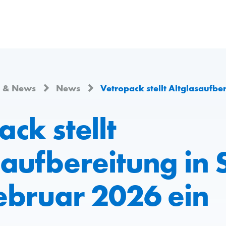
n & News
News
Vetropack stellt Altglasaufbereitung in S
ck stellt
saufbereitung in 
ebruar 2026 ein