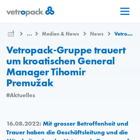
Zur
Zum
Zum
Startseite
Inhalt
Kontakt
springen
springen
...
Medien & News
News
Vetropack-Gruppe trauert um kroatischen General Manager Tihomir Premužak
Vetropack-Gruppe trauert
um kroatischen General
Manager Tihomir
Premužak
#Aktuelles
16.08.2022:
Mit grosser Betroffenheit und
Trauer haben die Geschäftsleitung und die