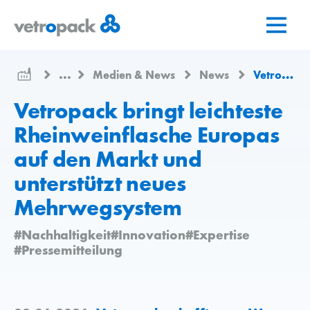
Zur
Zum
Zum
Startseite
Inhalt
Kontakt
springen
springen
...
Medien & News
News
Vetropack bringt leichteste Rheinweinflasche Europas auf den Markt und unterstützt neues Mehrwegsystem
Vetropack bringt leichteste
Rheinweinflasche Europas
auf den Markt und
unterstützt neues
Mehrwegsystem
#Nachhaltigkeit
#Innovation
#Expertise
#Pressemitteilung