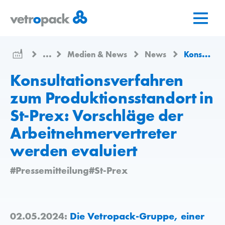
Zur
Zum
Zum
Startseite
Inhalt
Kontakt
springen
springen
...
Medien & News
News
Konsultationsverfahren zum Produktionsstandort in St-Prex: Vorschläge der Arbeitnehmervertreter werden evaluiert
Konsultationsverfahren
zum Produktionsstandort in
St-Prex: Vorschläge der
Arbeitnehmervertreter
werden evaluiert
#Pressemitteilung
#St-Prex
02.05.2024:
Die Vetropack-Gruppe, einer