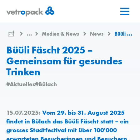
Zur
Zum
Zum
Startseite
Inhalt
Kontakt
springen
springen
...
Medien & News
News
Büüli Fäscht 2025 – Gemeinsam für gesundes Trinken
Büüli Fäscht 2025 –
Gemeinsam für gesundes
Trinken
#Aktuelles
#Bülach
15.07.2025:
Vom 29. bis 31. August 2025
findet in Bülach das Büüli Fäscht statt – ein
grosses Stadtfestival mit über 100'000
erwarteten Besucherinnen und Besuchern.