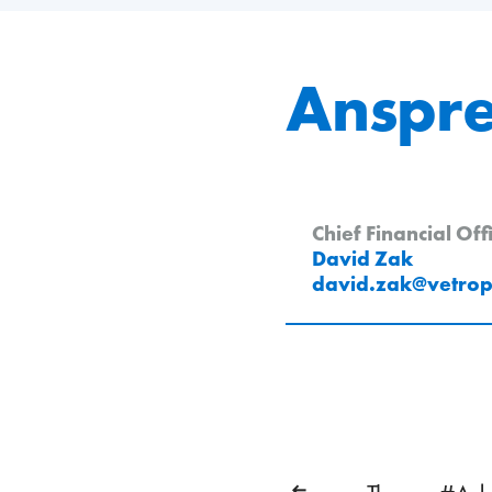
Anspr
Chief Financial Off
David Zak
david.zak
@
vetro