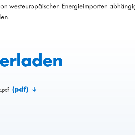
von westeuropäischen Energieimporten abhängig
len.
erladen
(pdf)
E.pdf