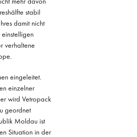
nicht mehr davon
eshälfte stabil
res damit nicht
einstelligen
or verhaltene
uppe.
n eingeleitet.
en einzelner
er wird Vetropack
u geordnet
ublik Moldau ist
n Situation in der