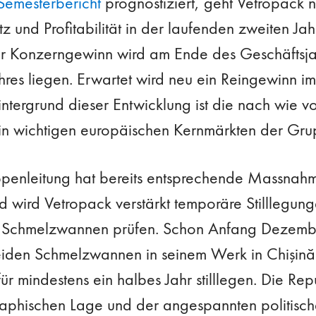
Semesterbericht
prognostiziert, geht Vetropack 
z und Profitabilität in der laufenden zweiten Jahr
r Konzerngewinn wird am Ende des Geschäftsjah
res liegen. Erwartet wird neu ein Reingewinn im 
ntergrund dieser Entwicklung ist die nach wie v
 in wichtigen europäischen Kernmärkten der Gr
enleitung hat bereits entsprechende Massnahme
d wird Vetropack verstärkt temporäre Stilllegung
nd Schmelzwannen prüfen. Schon Anfang Dezemb
eiden Schmelzwannen in seinem Werk in Chişină
ür mindestens ein halbes Jahr stilllegen. Die Rep
phischen Lage und der angespannten politische