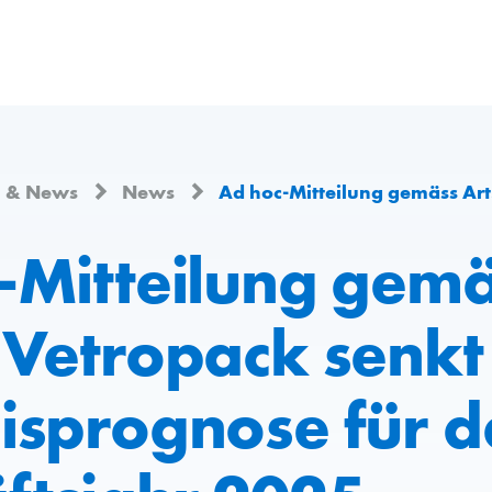
n & News
News
Ad hoc-Mitteilung gemäss Art. 53 KR: Vetropack senkt Erge
-Mitteilung gemä
 Vetropack senkt
isprognose für d