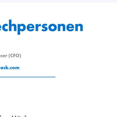
echpersonen
icer (CFO)
pack
.
com