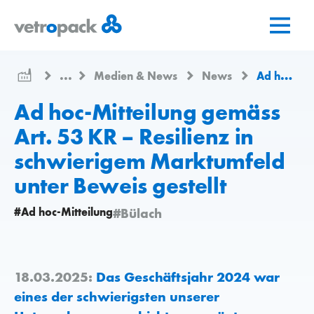
Zur
Zum
Zum
Startseite
Inhalt
Kontakt
springen
springen
...
Medien & News
News
Ad hoc-Mitteilung gemäss Art. 53 KR – Resilienz in schwierigem Marktumfeld unter Beweis gestellt
Ad hoc-Mitteilung gemäss
Art. 53 KR – Resilienz in
schwierigem Marktumfeld
unter Beweis gestellt
#Ad hoc-Mitteilung
#Bülach
18.03.2025:
Das Geschäftsjahr 2024 war
eines der schwierigsten unserer