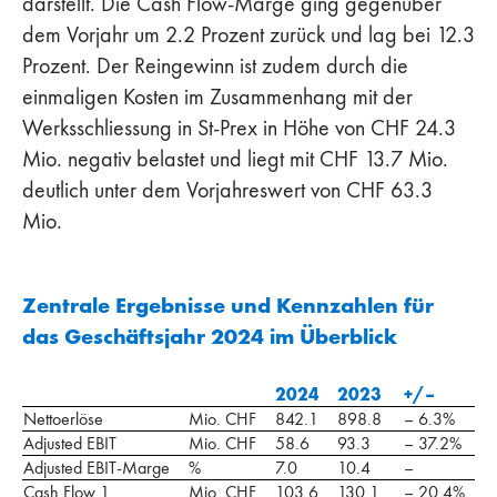
darstellt. Die Cash Flow-Marge ging gegenüber
dem Vorjahr um 2.2 Prozent zurück und lag bei 12.3
Prozent. Der Reingewinn ist zudem durch die
einmaligen Kosten im Zusammenhang mit der
Werksschliessung in St-Prex in Höhe von CHF 24.3
Mio. negativ belastet und liegt mit CHF 13.7 Mio.
deutlich unter dem Vorjahreswert von CHF 63.3
Mio.
Zentrale Ergebnisse und Kennzahlen für
das Geschäftsjahr 2024 im Überblick
2024
2023
+/–
Nettoerlöse
Mio. CHF
842.1
898.8
– 6.3%
Adjusted EBIT
Mio. CHF
58.6
93.3
– 37.2%
Adjusted EBIT-Marge
%
7.0
10.4
–
Cash Flow 1
Mio. CHF
103.6
130.1
– 20.4%