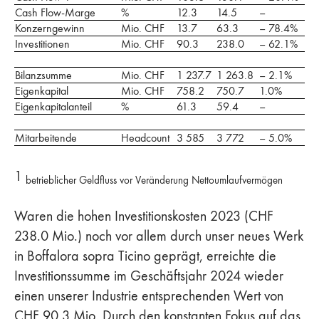
Cash Flow-Marge
%
12.3
14.5
–
Konzerngewinn
Mio. CHF
13.7
63.3
– 78.4%
Investitionen
Mio. CHF
90.3
238.0
– 62.1%
Bilanzsumme
Mio. CHF
1 237.7
1 263.8
– 2.1%
Eigenkapital
Mio. CHF
758.2
750.7
1.0%
Eigenkapitalanteil
%
61.3
59.4
–
Mitarbeitende
Headcount
3 585
3 772
– 5.0%
1
betrieblicher Geldfluss vor Veränderung Nettoumlaufvermögen
Waren die hohen Investitionskosten 2023 (CHF
238.0 Mio.) noch vor allem durch unser neues Werk
in Boffalora sopra Ticino geprägt, erreichte die
Investitionssumme im Geschäftsjahr 2024 wieder
einen unserer Industrie entsprechenden Wert von
CHF 90.3 Mio. Durch den konstanten Fokus auf das