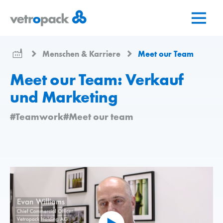
Zur
Zum
Zum
Startseite
Inhalt
Kontakt
springen
springen
Menschen & Karriere
Meet our Team
Meet our Team: Verkauf
und Marketing
#Teamwork
#Meet our team