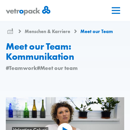
Zur
Zum
Zum
Startseite
Inhalt
Kontakt
springen
springen
Menschen & Karriere
Meet our Team
Meet our Team:
Kommunikation
#Teamwork
#Meet our team