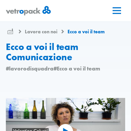
Vai
Vai
Vai
alla
al
al
pagina
contenuto
contatto
iniziale
Lavora con noi
Ecco a voi il team
Ecco a voi il team
Comunicazione
#lavorodisquadra
#Ecco a voi il team