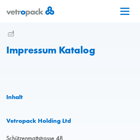
Zur
Zum
Zum
Startseite
Inhalt
Kontakt
springen
springen
Impressum Katalog
Inhalt
Vetropack Holding Ltd
Schützenmattstrasse 48