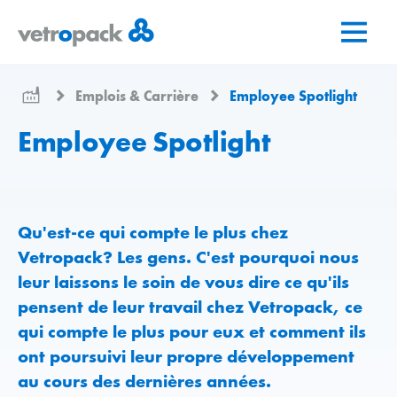
Aller
Aller
Aller
à
au
au
la
contenu
contact
page
Emplois & Carrière
Employee Spotlight
d'accueil
Employee Spotlight
Qu'est-ce qui compte le plus chez
Vetropack? Les gens. C'est pourquoi nous
leur laissons le soin de vous dire ce qu'ils
pensent de leur travail chez Vetropack, ce
qui compte le plus pour eux et comment ils
ont poursuivi leur propre développement
au cours des dernières années.