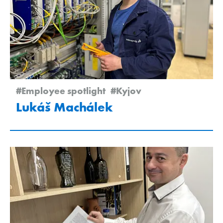
#Employee spotlight
#Kyjov
Lukáš Machálek