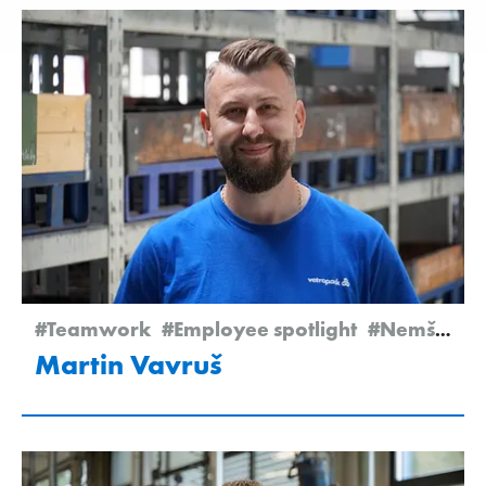
#Teamwork
#Employee spotlight
#Nemšová
Martin Vavruš