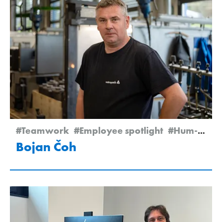
#Teamwork
#Employee spotlight
#Hum-na-Sutli
Bojan Čoh