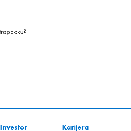
etropacku?
Investor
Karijera