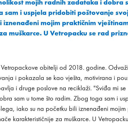
nolikost mojih radnih zadataka i dobra 
 sam i uspjela pridobiti poštovanje svo
li iznenađeni mojim praktičnim vještinam
 za muškarce. U Vetropacku se rad prizna
 Vetropackove obitelji od 2018. godine. Odvažil
anja i pokazala se kao vješta, motivirana i po
obavlja i druge poslove na reciklaži. "Sviđa mi se
obra sam u tome što radim. Zbog toga sam i uspj
olega, iako su na početku bili iznenađeni mojim 
nače karakterističnije za muškarce. U Vetropacku