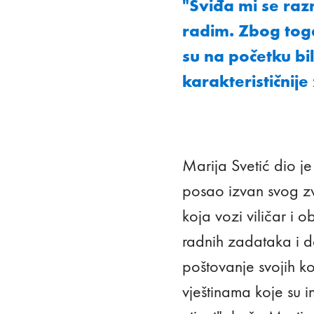
"Sviđa mi se raz
radim. Zbog toga
su na početku bi
karakterističnije
Marija Svetić dio je
posao izvan svog zv
koja vozi viličar i 
radnih zadataka i d
poštovanje svojih k
vještinama koje su i