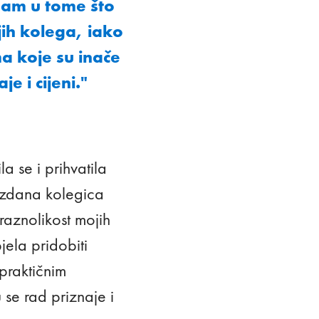
sam u tome što
jih kolega, iako
a koje su inače
je i cijeni."
a se i prihvatila
uzdana kolegica
 raznolikost mojih
ela pridobiti
praktičnim
 se rad priznaje i