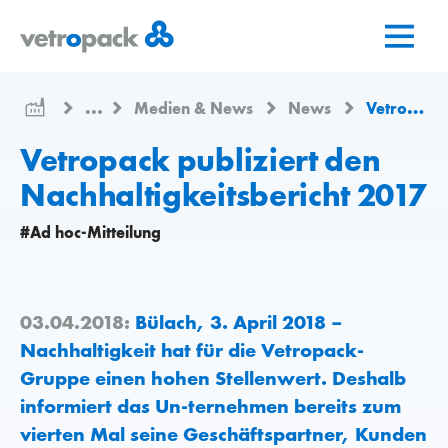
Zur
Zum
Zum
Startseite
Inhalt
Kontakt
springen
springen
...
Medien & News
News
Vetropack publiziert den Nachhaltigkeitsbericht 2017
Vetropack publiziert den
Nachhaltigkeitsbericht 2017
#Ad hoc-Mitteilung
03.04.2018:
Bülach, 3. April 2018 –
Nachhaltigkeit hat für die Vetropack-
Gruppe einen hohen Stellenwert. Deshalb
informiert das Un-ternehmen bereits zum
vierten Mal seine Geschäftspartner, Kunden