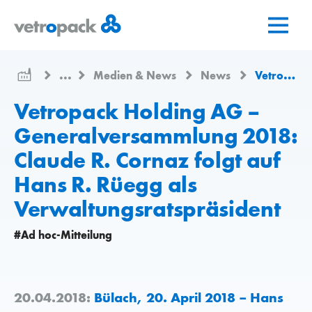
Zur
Zum
Zum
Startseite
Inhalt
Kontakt
springen
springen
...
Medien & News
News
Vetropack Holding AG – Generalversammlung 2018: Claude R. Cornaz folgt auf Hans R. Rüegg als Verwaltungsratspräsident
Vetropack Holding AG –
Generalversammlung 2018:
Claude R. Cornaz folgt auf
Hans R. Rüegg als
Verwaltungsratspräsident
#Ad hoc-Mitteilung
20.04.2018:
Bülach, 20. April 2018 – Hans