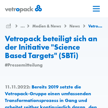
Zur
Zum
Zum
Startseite
Inhalt
Kontakt
springen
springen
...
Medien & News
News
Vetropack beteiligt sich an der Initiative "Science Based Targets" (SBTi)
Vetropack beteiligt sich an
der Initiative "Science
Based Targets" (SBTi)
#Pressemitteilung
11.11.2022:
Bereits 2019 setzte die
Vetropack-Gruppe einen umfassenden
Transformationsprozess in Gang und
arbeitet seither kontinuierlich daran, den