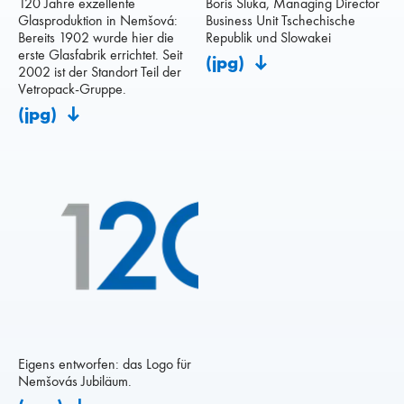
120 Jahre exzellente
Boris Sluka, Managing Director
Glasproduktion in Nemšová:
Business Unit Tschechische
Bereits 1902 wurde hier die
Republik und Slowakei
erste Glasfabrik errichtet. Seit
(jpg)
2002 ist der Standort Teil der
Vetropack-Gruppe.
(jpg)
Eigens entworfen: das Logo für
Nemšovás Jubiläum.