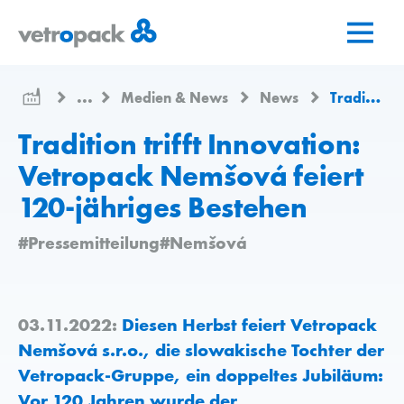
Zur
Zum
Zum
Startseite
Inhalt
Kontakt
springen
springen
...
Medien & News
News
Tradition trifft Innovation: Vetropack Nemšová feiert 120-jähriges Bestehen
Tradition trifft Innovation:
Vetropack Nemšová feiert
120-jähriges Bestehen
#Pressemitteilung
#Nemšová
03.11.2022:
Diesen Herbst feiert Vetropack
Nemšová s.r.o., die slowakische Tochter der
Vetropack-Gruppe, ein doppeltes Jubiläum:
Vor 120 Jahren wurde der