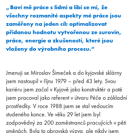
„Baví mě práce s lidmi a líbí se mi, že
všechny rozmanité aspekty mé práce jsou
zaměřeny na jeden cíl: optimalizovat
přidanou hodnotu vytvořenou ze surovin,
práce, energie a zkušeností, které jsou
vloženy do výrobního procesu.“
Jmenuji se Miroslav Šimeček a do kyjovské sklárny
jsem nastoupil v říjnu 1979 – před 43 lety. Svou
kariéru jsem začal v Kyjově jako konstruktér a poté
jsem pracoval jako referent v útvaru Péče o základní
prostředky. V roce 1988 jsem se stal vedoucím
studeného konce. Ve věku 29 let jsem byl
zodpovědný za 200 zaměstnanců pracujících v pěti
směnách. Byla to obrovská výzva, ale nikdy jsem