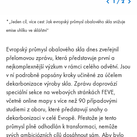
1
/
2
*„Jeden cíl, více cest: Jak evropský průmysl obalového skla snižuje
emise uhlíku ve sklářství“
Evropský průmysl obalového skla dnes zveřejnil
přelomovou zprávu, která představuje první a
nejkomplexnější výzkum v rámci celého odvětví. Jsou
v ní podrobně popsány kroky učiněné za účelem
dekarbonizace výroby skla. Zprávu doprovází
speciální sekce na webových stránkách FEVE,
včetně online mapy s více než 90 případovými
studiemi z oboru, které představují snahy o
dekarbonizaci v celé Evropě. Přestože je tento
průmysl plně odhodlán k transformaci, nemůže
svých ambiciózních cílů dosáhnout sám. Aby bylo