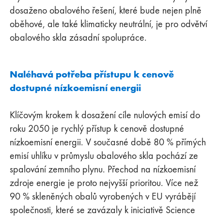
dosaženo obalového řešení, které bude nejen plně
oběhové, ale také klimaticky neutrální, je pro odvětví
obalového skla zásadní spolupráce.
Naléhavá potřeba přístupu k cenově
dostupné nízkoemisní energii
Klíčovým krokem k dosažení cíle nulových emisí do
roku 2050 je rychlý přístup k cenově dostupné
nízkoemisní energii. V současné době 80 % přímých
emisí uhlíku v průmyslu obalového skla pochází ze
spalování zemního plynu. Přechod na nízkoemisní
zdroje energie je proto nejvyšší prioritou. Více než
90 % skleněných obalů vyrobených v EU vyrábějí
společnosti, které se zavázaly k iniciativě Science