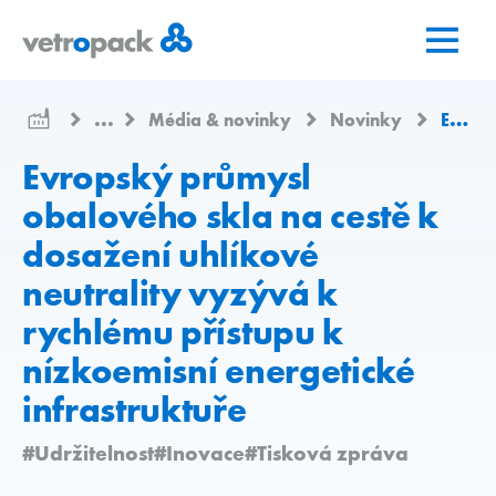
Přejít
Přejít
Přejít
na
na
na
domovskou
obsah
kontakt
stránku
...
Média & novinky
Novinky
Evropský průmysl obalového skla na cestě k dosažení uhlíkové neutrality vyzývá k rychlému přístupu k nízkoemisní energetické infrastruktuře
Evropský průmysl
obalového skla na cestě k
dosažení uhlíkové
neutrality vyzývá k
rychlému přístupu k
nízkoemisní energetické
infrastruktuře
#Udržitelnost
#Inovace
#Tisková zpráva