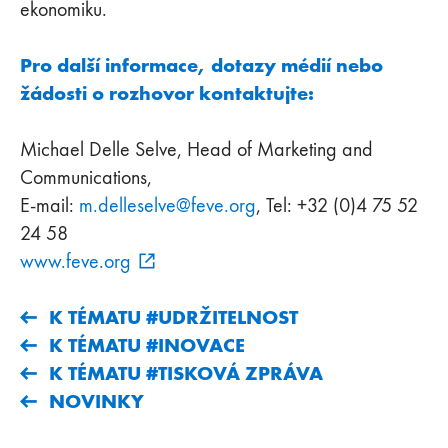
ekonomiku.
Pro další informace, dotazy médií nebo
žádosti o rozhovor kontaktujte:
Michael Delle Selve, Head of Marketing and
Communications,
E-mail:
m.delleselve
@
feve
.
org
, Tel: +32 (0)4 75 52
24 58
www.feve.org
K TÉMATU #UDRŽITELNOST
K TÉMATU #INOVACE
K TÉMATU #TISKOVÁ ZPRÁVA
NOVINKY