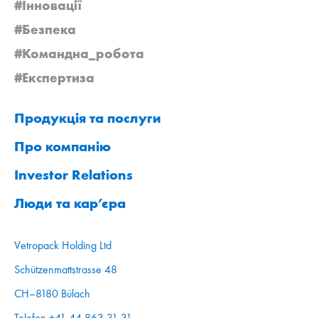
#Інновації
#Безпека
#Командна_робота
#Експертиза
Продукція та послуги
Про компанію
Investor Relations
Люди та кар’єра
Vetropack Holding Ltd
Schützenmattstrasse 48
CH–8180 Bülach
Telefon +41 44 863 31 31