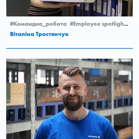
#Командна_робота
#Employee spotlight
#Ho
Віталіна Тростянчук