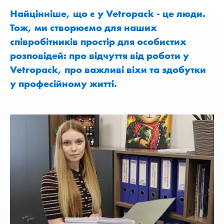
Найцінніше, що є у Vetropack - це люди.
Тож, ми створюємо для наших
співробітників простір для особистих
розповідей: про відчуття від роботи у
Vetropack, про важливі віхи та здобутки
у професійному житті.