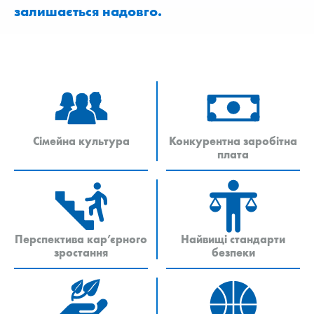
залишається надовго.
Сімейна культура
Конкурентна заробітна
плата
Перспектива кар’єрного
Найвищі стандарти
зростання
безпеки