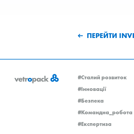
ПЕРЕЙТИ INV
#Сталий розвиток
#Інновації
#Безпека
#Командна_робота
#Експертиза