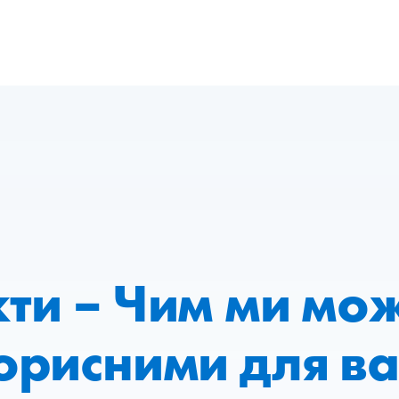
кти – Чим ми мо
орисними для ва