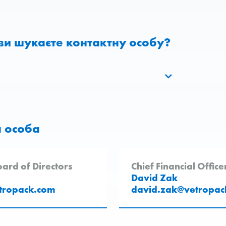
ви шукаєте контактну особу?
 особа
ard of Directors
Chief Financial Office
David Zak
tropack
.
com
david.zak
@
vetropac