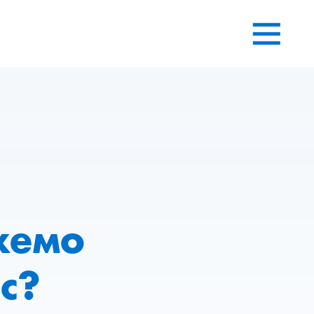
жемо
с?