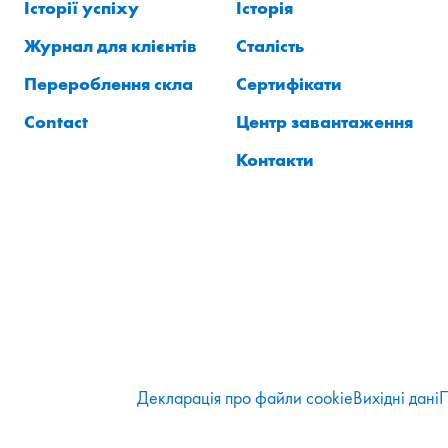
Історії успіху
Історія
Журнал для клієнтів
Сталість
Перероблення скла
Сертифікати
Contact
Центр завантаження
Контакти
Декларація про файли cookie
Вихідні дані
П