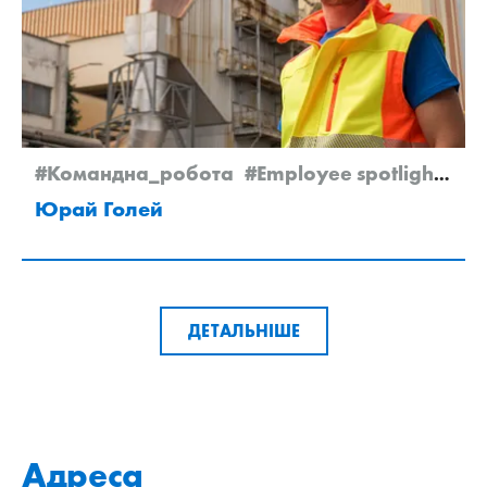
#Командна_робота
#Employee spotlight
#N
Юрай Голей
ДЕТАЛЬНІШЕ
Адреса