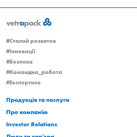
#Сталий розвиток
#Інновації
#Безпека
#Командна_робота
#Експертиза
Продукція та послуги
Про компанію
Investor Relations
Люди та кар’єра