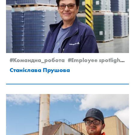
#Командна_робота
#Employee spotlight
#N
Станіслава Прушова