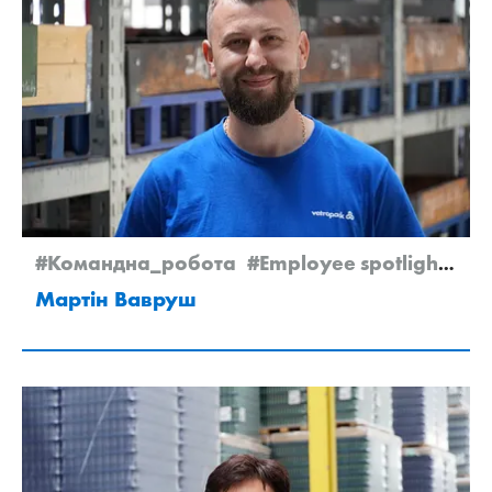
#Командна_робота
#Employee spotlight
#N
Мартін Вавруш