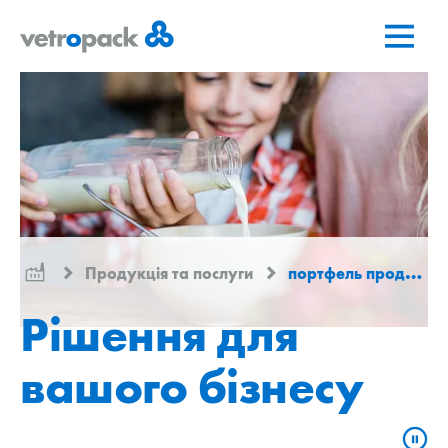
Перейти
Перейти
Перейти
на
до
до
головну
змісту
контактів
сторінку
Продукція та послуги
портфель продуктів
Рішення для
вашого бізнесу