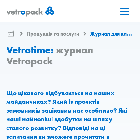
Перейти
Перейти
Перейти
на
до
до
головну
змісту
контактів
сторінку
Продукція та послуги
Журнал для клієнтів
Vetrotime:
журнал
Vetropack
Що цікавого відбувається на наших
майданчиках? Який із проєктів
замовників зацікавив нас особливо? Які
наші найновіші здобутки на шляху
сталого розвитку? Відповіді на ці
запитання ви зможете прочитати в