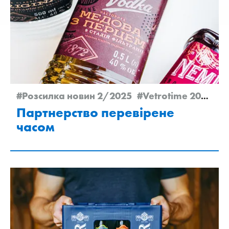
#Розсилка новин 2/2025
#Vetrotime 2025
#S
Партнерство перевірене
часом