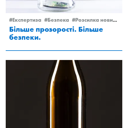
#Експертиза
#Безпека
#Розсилка новин 2/2025
Більше прозорості. Більше
безпеки.