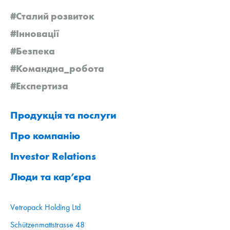
#Сталий розвиток
#Інновації
#Безпека
#Командна_робота
#Експертиза
Продукція та послуги
Про компанію
Investor Relations
Люди та кар’єра
Vetropack Holding Ltd
Schützenmattstrasse 48