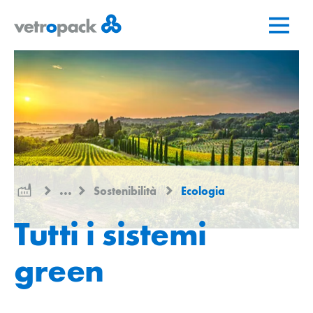
Vai
Vai
Vai
alla
al
al
pagina
contenuto
contatto
iniziale
...
Sostenibilità
Ecologia
Tutti i sistemi
green