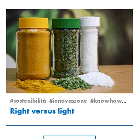
#sostenibilità
#innovazione
#knowhow
#New
Right versus light