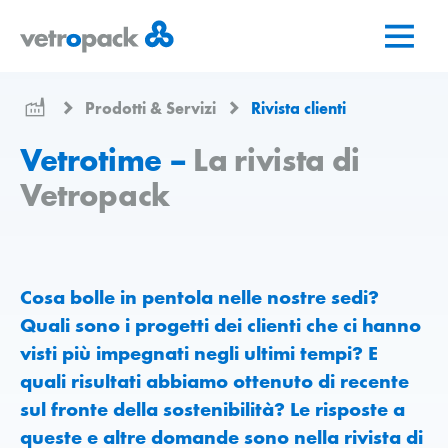
Vai
Vai
Vai
alla
al
al
pagina
contenuto
contatto
iniziale
Prodotti & Servizi
Rivista clienti
Vetrotime –
La rivista di
Vetropack
Cosa bolle in pentola nelle nostre sedi?
Quali sono i progetti dei clienti che ci hanno
visti più impegnati negli ultimi tempi? E
quali risultati abbiamo ottenuto di recente
sul fronte della sostenibilità? Le risposte a
queste e altre domande sono nella rivista di