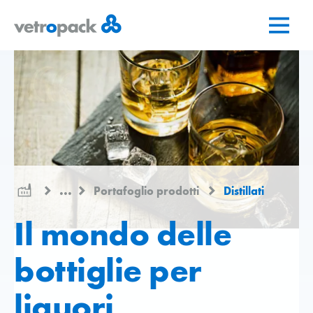
Vai
Vai
Vai
alla
al
al
pagina
contenuto
contatto
iniziale
...
Portafoglio prodotti
Distillati
Il mondo delle
bottiglie per
liquori