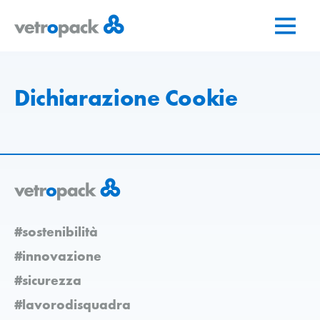
Vai
Vai
Vai
alla
al
al
pagina
contenuto
contatto
iniziale
Dichiarazione Cookie
#sostenibilità
#innovazione
#sicurezza
#lavorodisquadra