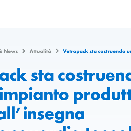
 & News
Attualità
Vetropack sta costruendo un nuovo impianto produttivo in Italia, all’insegna del
ack sta costruen
impianto produtt
 all’insegna