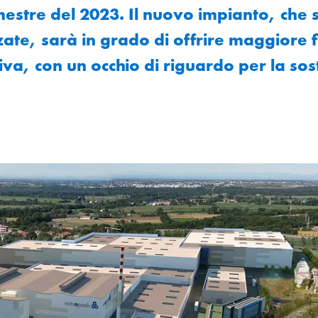
stre del 2023. Il nuovo impianto, che s
te, sarà in grado di offrire maggiore fl
va, con un occhio di riguardo per la sost