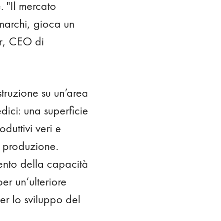
. "Il mercato
 marchi, gioca un
er, CEO di
struzione su un’area
dici: una superficie
duttivi veri e
a produzione.
mento della capacità
per un’ulteriore
r lo sviluppo del