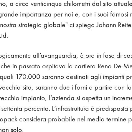
o, a circa venticinque chilometri dal sito attuale
 grande importanza per noi e, con i suoi famosi
 nostra strategia globale" ci spiega Johann Reit
Ltd.
logicamente all’avanguardia, è ora in fase di co
 che in passato ospitava la cartiera Reno De Me
ali 170.000 saranno destinati agli impianti pro
vecchio sito, saranno due i forni a partire con l
l vecchio impianto, l’azienda si aspetta un incre
l settanta percento. L’infrastruttura è predisposta 
opack considera probabile nel medio termine pe
 non solo.