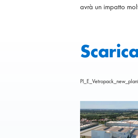
avrà un impatto molt
Scaric
PI_E_Vetropack_new_plant