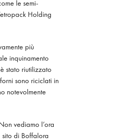
 come le semi-
 Vetropack Holding
ivamente più
iale inquinamento
 stato riutilizzato
orni sono riciclati in
sono notevolmente
 "Non vediamo l’ora
 sito di Boffalora